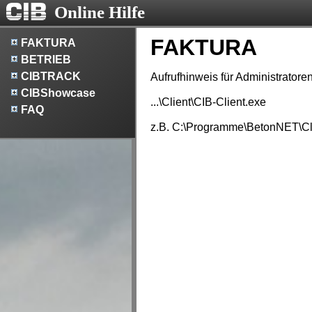
Online Hilfe
FAKTURA
FAKTURA
BETRIEB
CIBTRACK
Aufrufhinweis für Administratore
CIBShowcase
...\Client\CIB-Client.exe
FAQ
z.B. C:\Programme\BetonNET\Cli