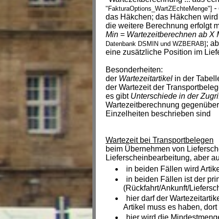
-
"FakturaOptions_WartZEchteMenge"]
das Häkchen; das Häkchen wird 
die weitere Berechnung erfolgt 
Min
=
Wartezeitberechnen ab X 
; a
Datenbank DSMIN und WZBERAB]
eine zusätzliche Position im Lie
Besonderheiten:
der
Wartezeitartikel
in der Tabel
der Wartezeit der Transportbele
es gibt
Unterschiede in der Zugri
Wartezeitberechnung gegenüber 
Einzelheiten beschrieben sind
Wartezeit bei Transportbelegen
beim Übernehmen von Lieferschei
Lieferscheinbearbeitung, aber a
in beiden Fällen wird Art
in beiden Fällen ist der p
(Rückfahrt/Ankunft/Liefers
hier darf der Wartezeitart
Artikel muss es haben, dort 
hier wird die Mindestmeng