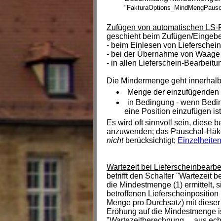
"FakturaOptions_MindMengPausc
Zufügen von automatischen LS-
geschieht beim Zufügen/Eingeben
- beim Einlesen von Lieferschei
- bei der Übernahme von Waage
- in allen Lieferschein-Bearbeit
Die Mindermenge geht innerhalb
Menge der einzufügenden P
in Bedingung - wenn Bedi
eine Position einzufügen ist
Es wird oft sinnvoll sein, diese 
anzuwenden; das Pauschal-Häkch
nicht
berücksichtigt;
Einzelheite
Wartezeit bei Lieferscheinbearbe
betrifft den Schalter "Wartezeit 
die Mindestmenge (1) ermittelt,
betroffenen Lieferscheinposition
Menge pro Durchsatz) mit dieser
Eröhung auf die Mindestmenge i
"Wartezeitberechnung ... aus ec