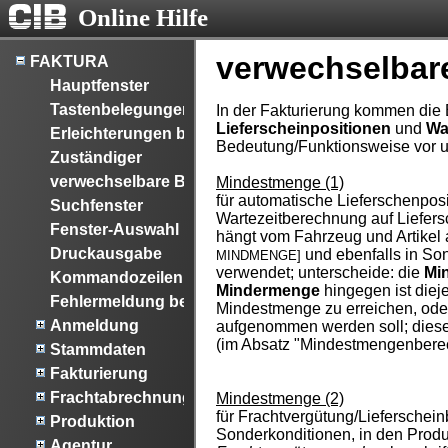
Online Hilfe
verwechselbare
FAKTURA
Hauptfenster
Tastenbelegungen
In der Fakturierung kommen die 
Lieferscheinpositionen
und
Wa
Erleichterungen bei der Dateneingabe
Bedeutung/Funktionsweise vor u
Zuständiger
verwechselbare Begriffe
Mindestmenge (1)
für automatische Lieferschenposi
Suchfenster
Wartezeitberechnung auf Liefersc
Fenster-Auswahl
hängt vom Fahrzeug und Artikel 
Druckausgabe
und ebenfalls in So
MINDMENGE]
verwendet; unterscheide: die
Mi
Kommandozeilen Parameter
Mindermenge
hingegen ist die
Fehlermeldung bezüglich synonymer Daten
Mindestmenge zu erreichen, oder 
Anmeldung
aufgenommen werden soll; diese
(im Absatz "Mindestmengenbere
Stammdaten
Fakturierung
Frachtabrechnung
Mindestmenge (2)
für Frachtvergütung/Lieferschei
Produktion
Sonderkonditionen, in den Produk
Agentur