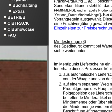
Frachtvergütung ... ab ...
beschrif
Buchhaltung
Sonderkonditionen steht für das
FRMINMENGE und in Tabelle Produktg
Extras
. Bei
"Options_FrachtMindestMenge"]
BETRIEB
Vorrangregeln ausgewählt. Dies
CIBTRACK
eine Frachtvergütung gewährt wi
Einzelheiten zur Preisberechnu
CIBShowcase
FAQ
Mindestmenge (3)
des Spediteurs; kommt bei Warte
siehe weiter unten
Im Menüpunkt Lieferscheine ein
Innerhalb dieses Prozesses k
aus automatischen Liefersc
von der Waage und von der 
auf einem separaten Weg na
Produktgruppe des Hauptarti
Folgeposition des Liefersch
betreffende Minderartikel 
Mindermenge oder (über ei
die Mindermenge wird ermit
Beschriftung
Mindermengen