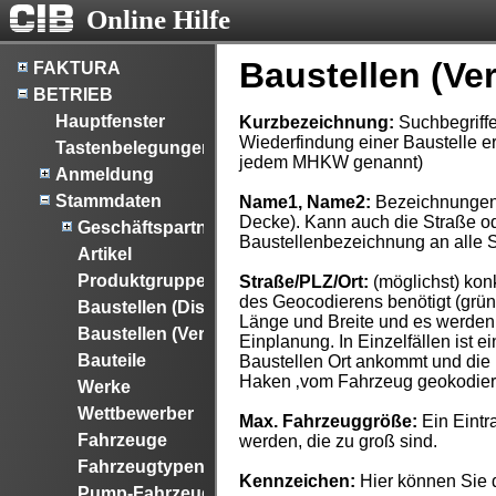
Online Hilfe
Baustellen (Ve
FAKTURA
BETRIEB
Hauptfenster
Kurzbezeichnung:
Suchbegriffe
Wiederfindung einer Baustelle erl
Tastenbelegungen
jedem MHKW genannt)
Anmeldung
Stammdaten
Name1, Name2:
Bezeichnungen d
Decke). Kann auch die Straße o
Geschäftspartner
Baustellenbezeichnung an alle 
Artikel
Produktgruppen (Disposition)
Straße/PLZ/Ort:
(möglichst) kon
des Geocodierens benötigt (grüner
Baustellen (Disposition)
Länge und Breite und es werden z
Baustellen (Verkauf)
Einplanung. In Einzelfällen ist
Bauteile
Baustellen Ort ankommt und die 
Haken ‚vom Fahrzeug geokodiert‘
Werke
Wettbewerber
Max. Fahrzeuggröße:
Ein Eintr
Fahrzeuge
werden, die zu groß sind.
Fahrzeugtypen
Kennzeichen:
Hier können Sie 
Pump-Fahrzeugtypen