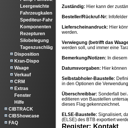
Leergewichte
Zuständig:
Hier kann der zustän
Fahrzeugkalender
Besteller/Rückruf-Nr:
Infofelder
Spediteur-Fahrzeuge
Komponenten
Lieferscheinandruck:
Hier könn
werden.
Rezepturen
Silobelegung
Verwiegung (betrifft das Waag
Tageszuschläge
werden soll, und immer eine Ta
Disposition
Bemerkung/Notizen:
In diesem
Kran-Dispo
Waage
Datumsvorgaben:
Hier können 
Verkauf
Selbstabholer-Baustelle:
Defini
CRM
in den Optionen die Verwendung 
Extras
Überschreibbar:
Sonderfall bei
Fenster
editieren von Baustellen untersa
Hilfe
dieses Flag gekennzeichnet.
CIBTRACK
ELSE-Baustelle:
Signalisiert, d
CIBShowcase
(ELSE) des BTB exportiert werde
FAQ
Register: Kontakt