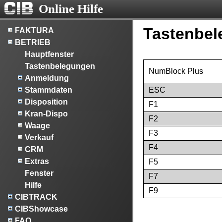
Online Hilfe
Tastenbe
FAKTURA
BETRIEB
Hauptfenster
Tastenbelegungen
NumBlock Plus
Anmeldung
Stammdaten
ESC
Disposition
F1
Kran-Dispo
F2
Waage
F3
Verkauf
F4
CRM
Extras
F5
Fenster
F7
Hilfe
F9
CIBTRACK
CIBShowcase
FAQ